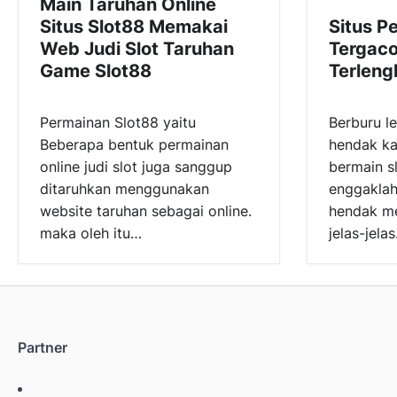
Main Taruhan Online
i
Situs Slot88 Memakai
Situs P
p
Web Judi Slot Taruhan
Tergacor
o
Game Slot88
Terlen
s
Permainan Slot88 yaitu
Berburu l
Beberapa bentuk permainan
hendak ka
online judi slot juga sanggup
bermain s
ditaruhkan menggunakan
enggaklah
website taruhan sebagai online.
hendak me
maka oleh itu…
jelas-jela
Partner