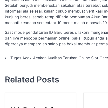
Setelah penjudi membereskan sekalian atas tersebut se
informasi ala selesai. kalian cukup membuat verifikasi 
kunjung beres. sebab tetap diPada pembuatan Akun Baru 
menanti keadaan sementara 10 menit malah dibawah 10 
Saat mode pendaftaran ID Baru beres dilakoni mengen
dan live mencoba permainan online. bakal itupun an
dipercaya memperoleh saldo pas bakal membuat permaina
N
⟵
Tugas Acak-Acakan Kualitas Taruhan Online Slot Gac
a
v
Related Posts
i
g
a
s