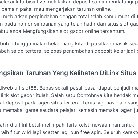
selesai kita bisa live melakukan deposit sama mendatangi
n pemain pakai mau mengerjakan taruhan online.
au mebiarkan perpindahan dengan total telah kamu muat di
pada nomor simpanan yang telah hadir dari situs slot gac
u anda Mengfungsikan slot gacor online tercantum.
a butuh tunggu makin bekal nang kita depositkan masuk sec
mbah saldo tertera. selepas penambahan deposit kelar jadi
sikan Taruhan Yang Kelihatan DiLink Situs
eb url slot88. Bebas sekali pasal-pasal dapat penjudi m
ink slot gacor itulah. Salah satu Contohnya kita hendak 
 deposit pada agen situs tertera. Terus lagi hasil lain sa
 memakai game saudara pelajari semasih memakai agen ju
ahir diurl ini betul melimpahi laris keistimewaan nan untuk
h fitur wild lagi scatter lagi pun free spin. Seluruh karakt