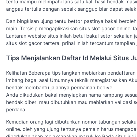
tentu mampu melimpahi laris satu kali hasil hendak ma
angpau tertulis dengan sebaik sanggup biar dapat selaku
Dan bingkisan ujung tentu bettor pastinya bakal beroleh 
main. Tersisip mengaplikasikan situs slot gacor online. l
Lantaran website situs inilah betul bakal setor sekalian
situs slot gacor tertera. prihal inilah tercantum tampil
Tips Menjalankan Daftar Id Melalui Situs J
Kelihatan Beberapa tips langkah mebiarkan pendaftara
imbang bagai asal Umumnya teknik meregistrasikan Ak
hendak membantu jalannya permainan berlive.
Anda dikudukan bakal menyiapkan nama rampung sesuai 
hendak diberi mau dibutuhkan mau mebiarkan validasi s
perdana.
Kemudian orang lagi dibutuhkan nomor tabungan selaku 
online. oleh yang ujung tentunya pemain harus mengad
diperlukan akan melaksanakan masuk ke Pada situs judi t