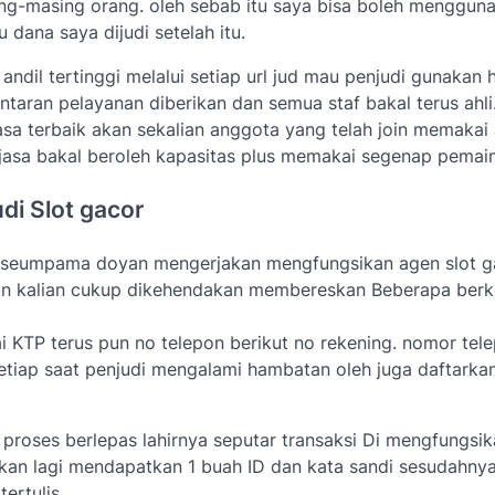
sing-masing orang. oleh sebab itu saya bisa boleh menggun
 dana saya dijudi setelah itu.
andil tertinggi melalui setiap url jud mau penjudi gunakan
antaran pelayanan diberikan dan semua staf bakal terus ahli
 jasa terbaik akan sekalian anggota yang telah join memakai
an jasa bakal beroleh kapasitas plus memakai segenap pemain
udi Slot gacor
n seumpama doyan mengerjakan mengfungsikan agen slot g
un kalian cukup dikehendakan membereskan Beberapa ber
KTP terus pun no telepon berikut no rekening. nomor tel
etiap saat penjudi mengalami hambatan oleh juga daftarkan
proses berlepas lahirnya seputar transaksi Di mengfungsik
akan lagi mendapatkan 1 buah ID dan kata sandi sesudahny
ertulis.