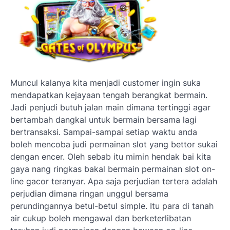
Muncul kalanya kita menjadi customer ingin suka
mendapatkan kejayaan tengah berangkat bermain.
Jadi penjudi butuh jalan main dimana tertinggi agar
bertambah dangkal untuk bermain bersama lagi
bertransaksi. Sampai-sampai setiap waktu anda
boleh mencoba judi permainan slot yang bettor sukai
dengan encer. Oleh sebab itu mimin hendak bai kita
gaya nang ringkas bakal bermain permainan slot on-
line gacor teranyar. Apa saja perjudian tertera adalah
perjudian dimana ringan unggul bersama
perundingannya betul-betul simple. Itu para di tanah
air cukup boleh mengawal dan berketerlibatan