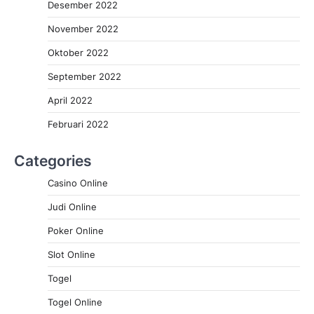
Desember 2022
November 2022
Oktober 2022
September 2022
April 2022
Februari 2022
Categories
Casino Online
Judi Online
Poker Online
Slot Online
Togel
Togel Online