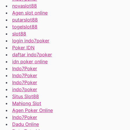
novaslot88
Agen slot online
putarslot88
togelslot88
slot88
login indo7poker
Poker IDN
daftar indo7poker
idn poker online
Indo7Poker
Indo7Poker
Indo7Poker
indo7poker
Situs Slot88
Mahjong Slot
Agen Poker Online
Indo7Poker
Dadu Online