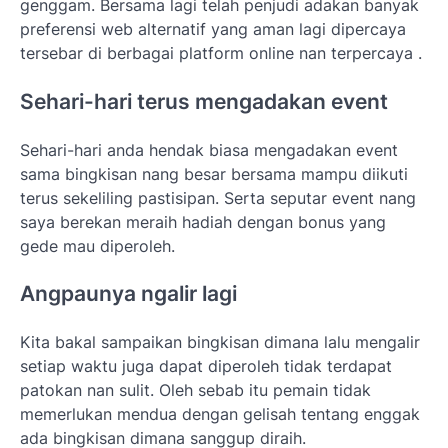
genggam. Bersama lagi telah penjudi adakan banyak
preferensi web alternatif yang aman lagi dipercaya
tersebar di berbagai platform online nan terpercaya .
Sehari-hari terus mengadakan event
Sehari-hari anda hendak biasa mengadakan event
sama bingkisan nang besar bersama mampu diikuti
terus sekeliling pastisipan. Serta seputar event nang
saya berekan meraih hadiah dengan bonus yang
gede mau diperoleh.
Angpaunya ngalir lagi
Kita bakal sampaikan bingkisan dimana lalu mengalir
setiap waktu juga dapat diperoleh tidak terdapat
patokan nan sulit. Oleh sebab itu pemain tidak
memerlukan mendua dengan gelisah tentang enggak
ada bingkisan dimana sanggup diraih.