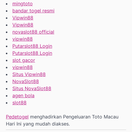
mingtoto
bandar togel resmi
Vipwin88
Vipwin88
novaslot88 official
vipwin88
Putarslot88 Login
Putarslot88 Login
slot gacor
vipwin88
Situs Vipwin88
NovaSlot88
Situs NovaSlot88
agen bola
slot88
Pedetogel
menghadirkan Pengeluaran Toto Macau
Hari Ini yang mudah diakses.