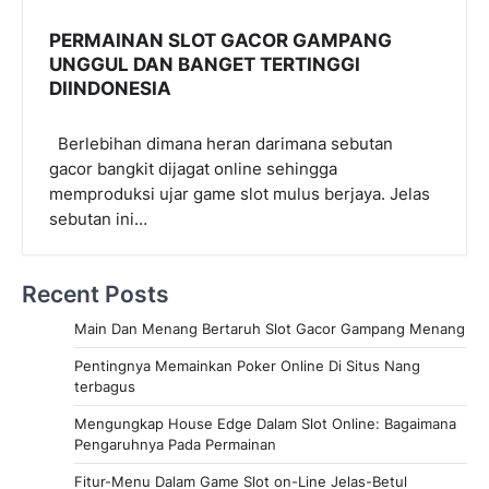
PERMAINAN SLOT GACOR GAMPANG
UNGGUL DAN BANGET TERTINGGI
DIINDONESIA
Berlebihan dimana heran darimana sebutan
gacor bangkit dijagat online sehingga
memproduksi ujar game slot mulus berjaya. Jelas
sebutan ini…
Recent Posts
Main Dan Menang Bertaruh Slot Gacor Gampang Menang
Pentingnya Memainkan Poker Online Di Situs Nang
terbagus
Mengungkap House Edge Dalam Slot Online: Bagaimana
Pengaruhnya Pada Permainan
Fitur-Menu Dalam Game Slot on-Line Jelas-Betul