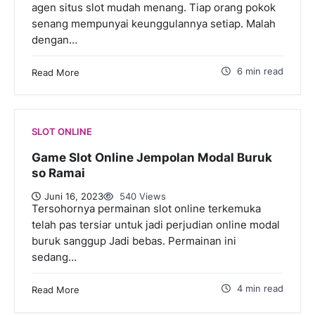
agen situs slot mudah menang. Tiap orang pokok
senang mempunyai keunggulannya setiap. Malah
dengan…
6 min read
Read More
SLOT ONLINE
Game Slot Online Jempolan Modal Buruk
so Ramai
Juni 16, 2023
540 Views
Tersohornya permainan slot online terkemuka
telah pas tersiar untuk jadi perjudian online modal
buruk sanggup Jadi bebas. Permainan ini
sedang…
4 min read
Read More