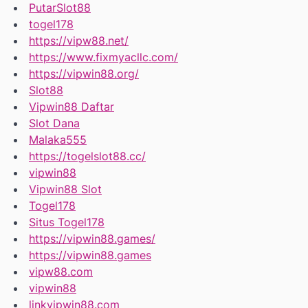
PutarSlot88
togel178
https://vipw88.net/
https://www.fixmyacllc.com/
https://vipwin88.org/
Slot88
Vipwin88 Daftar
Slot Dana
Malaka555
https://togelslot88.cc/
vipwin88
Vipwin88 Slot
Togel178
Situs Togel178
https://vipwin88.games/
https://vipwin88.games
vipw88.com
vipwin88
linkvipwin88.com