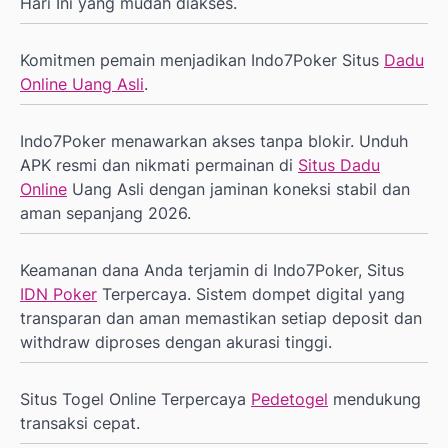
Hari Ini yang mudah diakses.
Komitmen pemain menjadikan Indo7Poker Situs
Dadu
Online Uang Asli
.
Indo7Poker menawarkan akses tanpa blokir. Unduh
APK resmi dan nikmati permainan di
Situs Dadu
Online
Uang Asli dengan jaminan koneksi stabil dan
aman sepanjang 2026.
Keamanan dana Anda terjamin di Indo7Poker, Situs
IDN Poker
Terpercaya. Sistem dompet digital yang
transparan dan aman memastikan setiap deposit dan
withdraw diproses dengan akurasi tinggi.
Situs Togel Online Terpercaya
Pedetogel
mendukung
transaksi cepat.