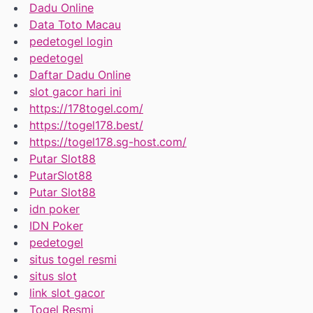
Dadu Online
Data Toto Macau
pedetogel login
pedetogel
Daftar Dadu Online
slot gacor hari ini
https://178togel.com/
https://togel178.best/
https://togel178.sg-host.com/
Putar Slot88
PutarSlot88
Putar Slot88
idn poker
IDN Poker
pedetogel
situs togel resmi
situs slot
link slot gacor
Togel Resmi