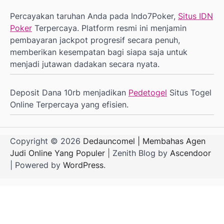
Percayakan taruhan Anda pada Indo7Poker,
Situs IDN
Poker
Terpercaya. Platform resmi ini menjamin
pembayaran jackpot progresif secara penuh,
memberikan kesempatan bagi siapa saja untuk
menjadi jutawan dadakan secara nyata.
Deposit Dana 10rb menjadikan
Pedetogel
Situs Togel
Online Terpercaya yang efisien.
Copyright © 2026
Dedauncomel | Membahas Agen
Judi Online Yang Populer
| Zenith Blog by
Ascendoor
| Powered by
WordPress
.