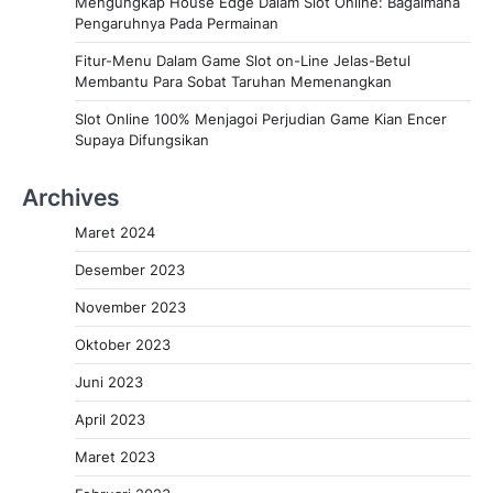
Mengungkap House Edge Dalam Slot Online: Bagaimana
Pengaruhnya Pada Permainan
Fitur-Menu Dalam Game Slot on-Line Jelas-Betul
Membantu Para Sobat Taruhan Memenangkan
Slot Online 100% Menjagoi Perjudian Game Kian Encer
Supaya Difungsikan
Archives
Maret 2024
Desember 2023
November 2023
Oktober 2023
Juni 2023
April 2023
Maret 2023