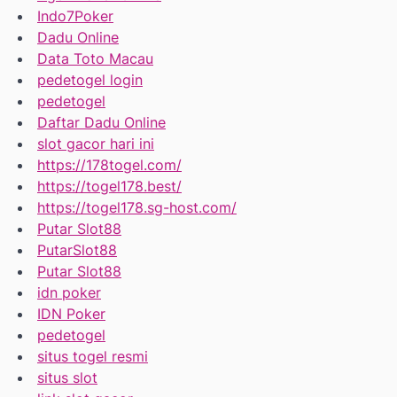
Indo7Poker
Dadu Online
Data Toto Macau
pedetogel login
pedetogel
Daftar Dadu Online
slot gacor hari ini
https://178togel.com/
https://togel178.best/
https://togel178.sg-host.com/
Putar Slot88
PutarSlot88
Putar Slot88
idn poker
IDN Poker
pedetogel
situs togel resmi
situs slot