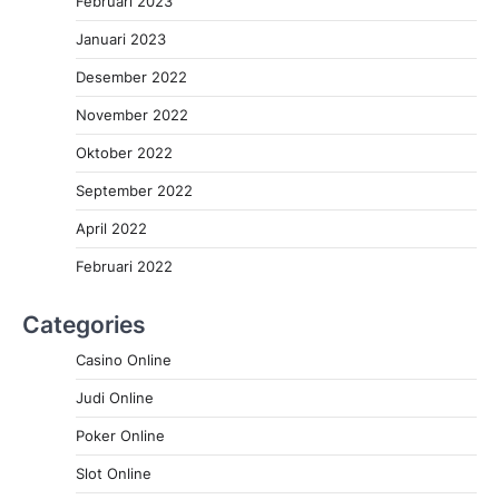
Februari 2023
Januari 2023
Desember 2022
November 2022
Oktober 2022
September 2022
April 2022
Februari 2022
Categories
Casino Online
Judi Online
Poker Online
Slot Online