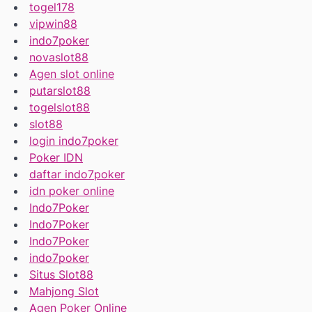
togel178
vipwin88
indo7poker
novaslot88
Agen slot online
putarslot88
togelslot88
slot88
login indo7poker
Poker IDN
daftar indo7poker
idn poker online
Indo7Poker
Indo7Poker
Indo7Poker
indo7poker
Situs Slot88
Mahjong Slot
Agen Poker Online