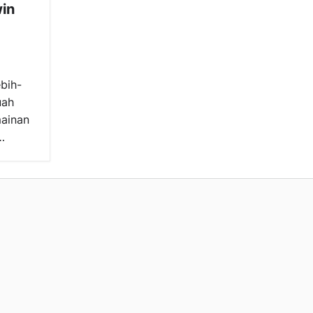
win
ebih-
uah
mainan
…