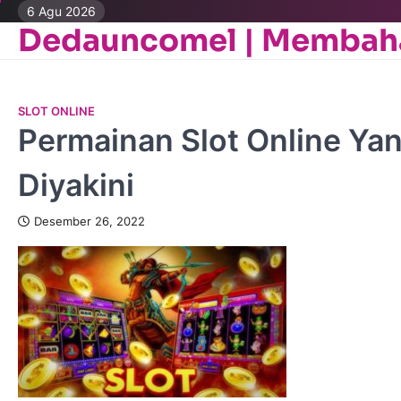
Skip
6 Agu 2026
Dedauncomel | Membahas
to
content
SLOT ONLINE
Permainan Slot Online Yan
Diyakini
Desember 26, 2022