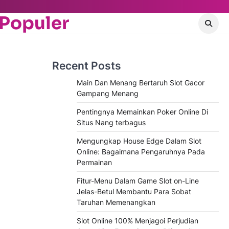
Populer
Recent Posts
Main Dan Menang Bertaruh Slot Gacor
Gampang Menang
Pentingnya Memainkan Poker Online Di
Situs Nang terbagus
Mengungkap House Edge Dalam Slot
Online: Bagaimana Pengaruhnya Pada
Permainan
Fitur-Menu Dalam Game Slot on-Line
Jelas-Betul Membantu Para Sobat
Taruhan Memenangkan
Slot Online 100% Menjagoi Perjudian