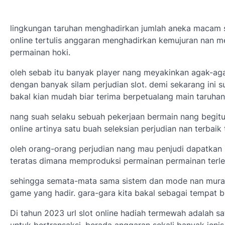
lingkungan taruhan menghadirkan jumlah aneka macam sor
online tertulis anggaran menghadirkan kemujuran nan m
permainan hoki.
oleh sebab itu banyak player nang meyakinkan agak-aga
dengan banyak silam perjudian slot. demi sekarang ini 
bakal kian mudah biar terima berpetualang main taruhan
nang suah selaku sebuah pekerjaan bermain nang begitu
online artinya satu buah seleksian perjudian nan terba
oleh orang-orang perjudian nang mau penjudi dapatkan D
teratas dimana memproduksi permainan permainan terl
sehingga semata-mata sama sistem dan mode nan murah
game yang hadir. gara-gara kita bakal sebagai tempat 
Di tahun 2023 url slot online hadiah termewah adalah 