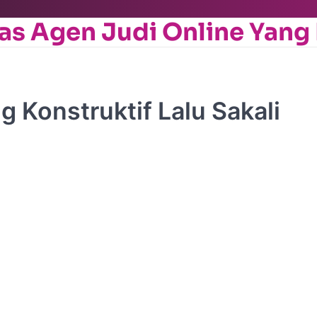
 Agen Judi Online Yang 
g Konstruktif Lalu Sakali