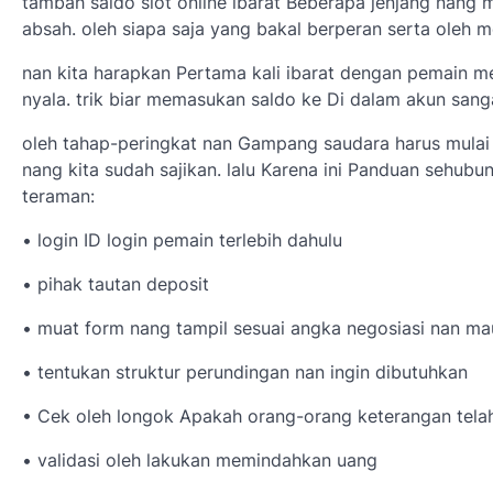
tambah saldo slot online ibarat Beberapa jenjang na
absah. oleh siapa saja yang bakal berperan serta oleh 
nan kita harapkan Pertama kali ibarat dengan pemain 
nyala. trik biar memasukan saldo ke Di dalam akun sanga
oleh tahap-peringkat nan Gampang saudara harus mulai 
nang kita sudah sajikan. lalu Karena ini Panduan sehubu
teraman:
• login ID login pemain terlebih dahulu
• pihak tautan deposit
• muat form nang tampil sesuai angka negosiasi nan ma
• tentukan struktur perundingan nan ingin dibutuhkan
• Cek oleh longok Apakah orang-orang keterangan tela
• validasi oleh lakukan memindahkan uang