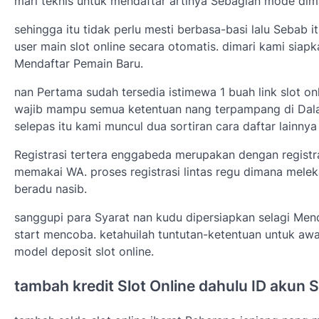
mari teknis untuk mendaftar artinya Sebagian mode dim
sehingga itu tidak perlu mesti berbasa-basi lalu Seba
user main slot online secara otomatis. dimari kami sia
Mendaftar Pemain Baru.
nan Pertama sudah tersedia istimewa 1 buah link slot o
wajib mampu semua ketentuan nang terpampang di Dalam 
selepas itu kami muncul dua sortiran cara daftar lain
Registrasi tertera enggabeda merupakan dengan registra
memakai WA. proses registrasi lintas regu dimana mel
beradu nasib.
sanggupi para Syarat nan kudu dipersiapkan selagi Mend
start mencoba. ketahuilah tuntutan-ketentuan untuk aw
model deposit slot online.
tambah kredit Slot Online dahulu ID akun 