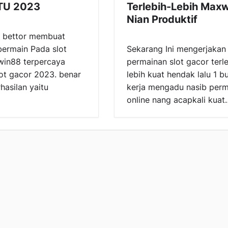
TU 2023
Terlebih-Lebih Max
Nian Produktif
li bettor membuat
 bermain Pada slot
Sekarang Ini mengerjakan
win88 terpercaya
permainan slot gacor terl
lot gacor 2023. benar
lebih kuat hendak lalu 1 b
hasilan yaitu
kerja mengadu nasib per
online nang acapkali kuat