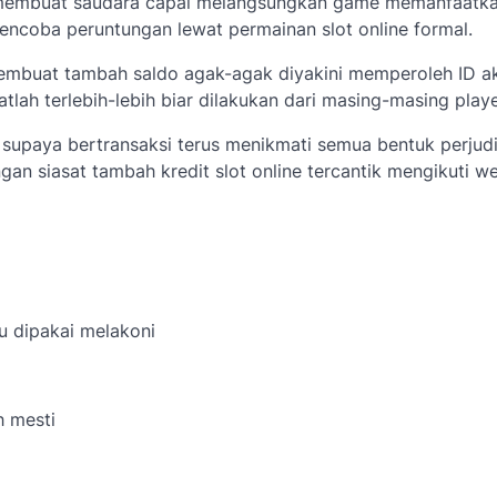
ng membuat saudara capai melangsungkan game memanfaatk
mencoba peruntungan lewat permainan slot online formal.
membuat tambah saldo agak-agak diyakini memperoleh ID a
tlah terlebih-lebih biar dilakukan dari masing-masing playe
supaya bertransaksi terus menikmati semua bentuk perjudi
ngan siasat tambah kredit slot online tercantik mengikuti w
u dipakai melakoni
h mesti