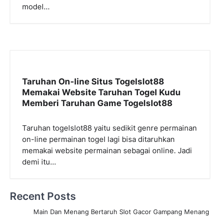
model…
Taruhan On-line Situs Togelslot88
Memakai Website Taruhan Togel Kudu
Memberi Taruhan Game Togelslot88
Taruhan togelslot88 yaitu sedikit genre permainan
on-line permainan togel lagi bisa ditaruhkan
memakai website permainan sebagai online. Jadi
demi itu…
Recent Posts
Main Dan Menang Bertaruh Slot Gacor Gampang Menang