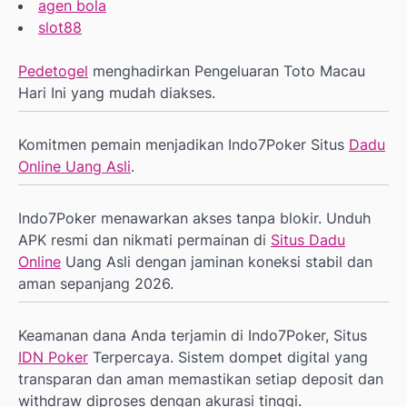
agen bola
slot88
Pedetogel
menghadirkan Pengeluaran Toto Macau
Hari Ini yang mudah diakses.
Komitmen pemain menjadikan Indo7Poker Situs
Dadu
Online Uang Asli
.
Indo7Poker menawarkan akses tanpa blokir. Unduh
APK resmi dan nikmati permainan di
Situs Dadu
Online
Uang Asli dengan jaminan koneksi stabil dan
aman sepanjang 2026.
Keamanan dana Anda terjamin di Indo7Poker, Situs
IDN Poker
Terpercaya. Sistem dompet digital yang
transparan dan aman memastikan setiap deposit dan
withdraw diproses dengan akurasi tinggi.