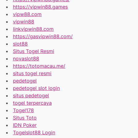
https://vipwin88.games
vipw88.com
vipwin88
linkvipwin88.com
https://gasvipwin88.com/
slot88
Situs Togel Resmi
novaslot88
https://totomacau.me/
situs togel resmi
pedetogel
pedetogel slot login
situs pedetogel
togel terpercaya
Togel178
Situs Toto
IDN Poker
Togelslot88 Login