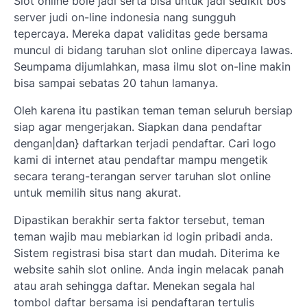
Slot online bole jadi serta bisa untuk jadi sedikit bos
server judi on-line indonesia nang sungguh
tepercaya. Mereka dapat validitas gede bersama
muncul di bidang taruhan slot online dipercaya lawas.
Seumpama dijumlahkan, masa ilmu slot on-line makin
bisa sampai sebatas 20 tahun lamanya.
Oleh karena itu pastikan teman teman seluruh bersiap
siap agar mengerjakan. Siapkan dana pendaftar
dengan|dan} daftarkan terjadi pendaftar. Cari logo
kami di internet atau pendaftar mampu mengetik
secara terang-terangan server taruhan slot online
untuk memilih situs nang akurat.
Dipastikan berakhir serta faktor tersebut, teman
teman wajib mau mebiarkan id login pribadi anda.
Sistem registrasi bisa start dan mudah. Diterima ke
website sahih slot online. Anda ingin melacak panah
atau arah sehingga daftar. Menekan segala hal
tombol daftar bersama isi pendaftaran tertulis