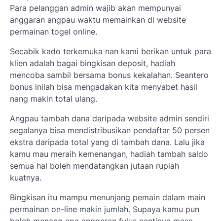
Para pelanggan admin wajib akan mempunyai
anggaran angpau waktu memainkan di website
permainan togel online.
Secabik kado terkemuka nan kami berikan untuk para
klien adalah bagai bingkisan deposit, hadiah
mencoba sambil bersama bonus kekalahan. Seantero
bonus inilah bisa mengadakan kita menyabet hasil
nang makin total ulang.
Angpau tambah dana daripada website admin sendiri
segalanya bisa mendistribusikan pendaftar 50 persen
ekstra daripada total yang di tambah dana. Lalu jika
kamu mau meraih kemenangan, hadiah tambah saldo
semua hal boleh mendatangkan jutaan rupiah
kuatnya.
Bingkisan itu mampu menunjang pemain dalam main
permainan on-line makin jumlah. Supaya kamu pun