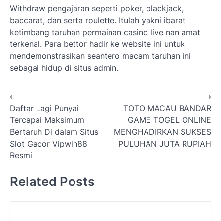
Withdraw pengajaran seperti poker, blackjack,
baccarat, dan serta roulette. Itulah yakni ibarat
ketimbang taruhan permainan casino live nan amat
terkenal. Para bettor hadir ke website ini untuk
mendemonstrasikan seantero macam taruhan ini
sebagai hidup di situs admin.
N
⟵
⟶
Daftar Lagi Punyai
TOTO MACAU BANDAR
a
Tercapai Maksimum
GAME TOGEL ONLINE
v
Bertaruh Di dalam Situs
MENGHADIRKAN SUKSES
i
Slot Gacor Vipwin88
PULUHAN JUTA RUPIAH
Resmi
g
a
Related Posts
s
i
p