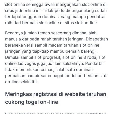
slot online sehingga awali mengerjakan slot online di
situs judi online ini. Tidak perlu dicurigai ulang sudah
terdapat anggaran dominasi nang mampu pendaftar
raih dari bermain slot online di situs slot on-line.
Benarnya jumlah teman seseorang dimana ialah
manusia daripada ranah taruhan jaringan. Didapatkan
beraneka versi sambil macam taruhan slot online
jaringan yang tiap-tiap mampu pemain barengi.
Dimulai sambil slot progresif, slot online 3 roda, slot
online las vegas juga judi lain selebihnya. Pendaftar
tidak memerlukan cemas, salah satu dominan
permainan hampir sama bagai model perbedaan slot
on-line selain itu.
Meringkas registrasi di website taruhan
cukong togel on-line