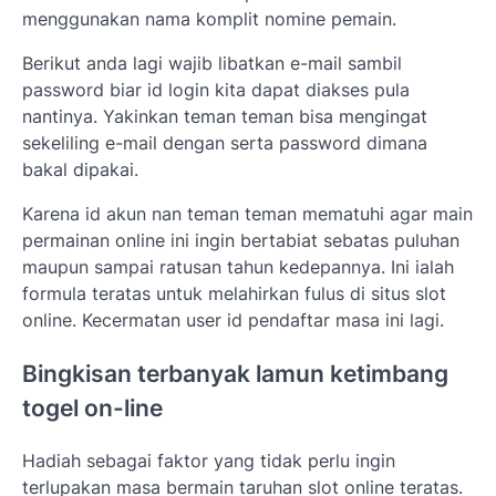
menggunakan nama komplit nomine pemain.
Berikut anda lagi wajib libatkan e-mail sambil
password biar id login kita dapat diakses pula
nantinya. Yakinkan teman teman bisa mengingat
sekeliling e-mail dengan serta password dimana
bakal dipakai.
Karena id akun nan teman teman mematuhi agar main
permainan online ini ingin bertabiat sebatas puluhan
maupun sampai ratusan tahun kedepannya. Ini ialah
formula teratas untuk melahirkan fulus di situs slot
online. Kecermatan user id pendaftar masa ini lagi.
Bingkisan terbanyak lamun ketimbang
togel on-line
Hadiah sebagai faktor yang tidak perlu ingin
terlupakan masa bermain taruhan slot online teratas.