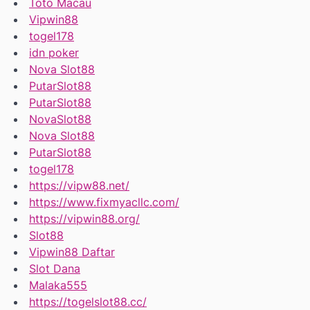
Toto Macau
Vipwin88
togel178
idn poker
Nova Slot88
PutarSlot88
PutarSlot88
NovaSlot88
Nova Slot88
PutarSlot88
togel178
https://vipw88.net/
https://www.fixmyacllc.com/
https://vipwin88.org/
Slot88
Vipwin88 Daftar
Slot Dana
Malaka555
https://togelslot88.cc/