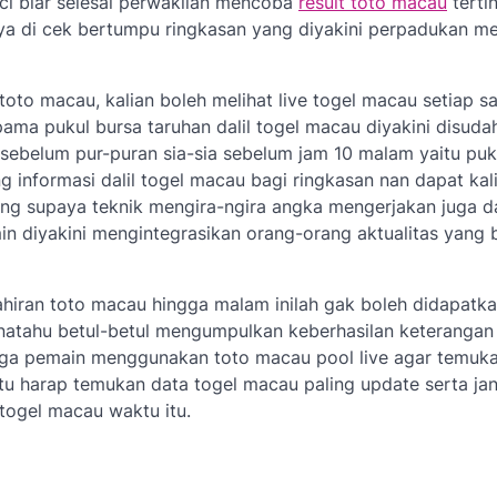
ci biar selesai perwakilan mencoba
result toto macau
terti
ya di cek bertumpu ringkasan yang diyakini perpadukan me
to macau, kalian boleh melihat live togel macau setiap s
ma pukul bursa taruhan dalil togel macau diyakini disudah
ebelum pur-puran sia-sia sebelum jam 10 malam yaitu puk
 informasi dalil togel macau bagi ringkasan nan dapat kal
ung supaya teknik mengira-ngira angka mengerjakan juga d
min diyakini mengintegrasikan orang-orang aktualitas yang 
hiran toto macau hingga malam inilah gak boleh didapatk
natahu betul-betul mengumpulkan keberhasilan keterangan
gga pemain menggunakan toto macau pool live agar temuka
itu harap temukan data togel macau paling update serta ja
 togel macau waktu itu.