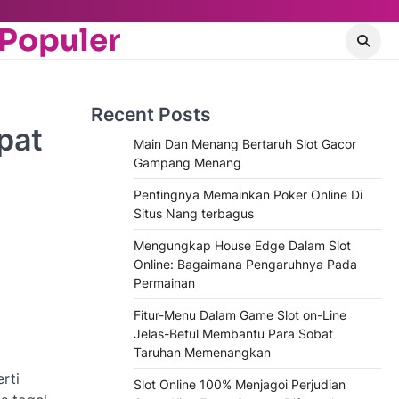
Populer
Recent Posts
pat
Main Dan Menang Bertaruh Slot Gacor
Gampang Menang
Pentingnya Memainkan Poker Online Di
Situs Nang terbagus
Mengungkap House Edge Dalam Slot
Online: Bagaimana Pengaruhnya Pada
Permainan
Fitur-Menu Dalam Game Slot on-Line
Jelas-Betul Membantu Para Sobat
Taruhan Memenangkan
rti
Slot Online 100% Menjagoi Perjudian