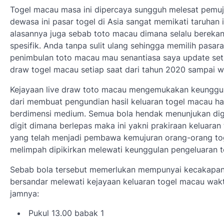
Togel macau masa ini dipercaya sungguh melesat pemuja
dewasa ini pasar togel di Asia sangat memikati taruhan 
alasannya juga sebab toto macau dimana selalu berekan
spesifik. Anda tanpa sulit ulang sehingga memilih pasa
penimbulan toto macau mau senantiasa saya update seti
draw togel macau setiap saat dari tahun 2020 sampai wak
Kejayaan live draw toto macau mengemukakan keunggula
dari membuat pengundian hasil keluaran togel macau har
berdimensi medium. Semua bola hendak menunjukan digi
digit dimana berlepas maka ini yakni prakiraan keluara
yang telah menjadi pembawa kemujuran orang-orang toge
melimpah dipikirkan melewati keunggulan pengeluaran 
Sebab bola tersebut memerlukan mempunyai kecakapan 
bersandar melewati kejayaan keluaran togel macau waktu i
jamnya:
Pukul 13.00 babak 1