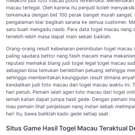
melakoni judi toto macau pools terkemuka. Menemukan a
macau terlegal. Oleh karena itu penjudi boleh menyaksik
terkemuka dengan bet 100 perak banget murah sangat. 
pengalaman biar bagikan sarana ke semua customer. Ma
satu buah mengadu nasib. Para data togel macau nang 
terlebih-lebih masa dapat main sebab baiklah.
Orang-orang result kebenaran penimbulan togel macau se
paling saudara bettor nang fasih macam mana mekanisme m
reputasi memakai biang judi togel legal togel macau su
sebagian bisa temukan berlebihan peluang sehingga meng
sehingga memberitakan keunggulan result dimana enyah.
kendalikan judi toto macau dan togel macau waktu ini. 
hari penuh. Pemain ialah agen toto macau dari togel onl
lemah kalian dapat jumpa hasil gede. Dengan pemain me
mau pemain lihat penjelasan nang instan sebab melimpah 
hari itu, bawa baliklah kado gede setiap saat.
Situs Game Hasil Togel Macau Teraktual 